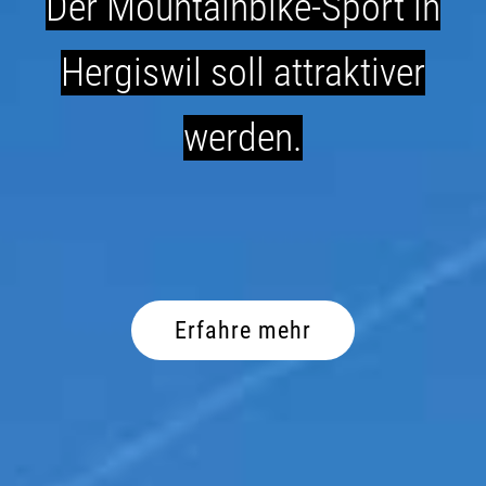
Der Mountainbike-Sport in
Hergiswil soll attraktiver
werden.
Erfahre mehr